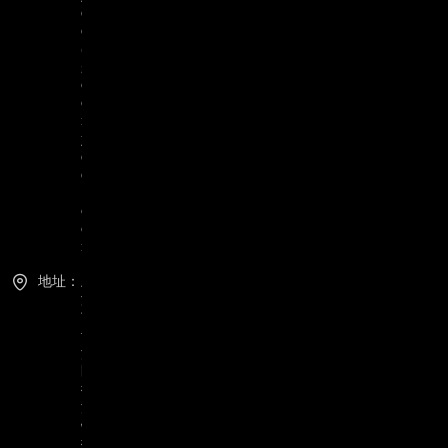
e
e
@
g
o
o
r
y
e
e
.
c
o
m
地址：
上
海
市
青
浦
区
徐
泾
镇
徐