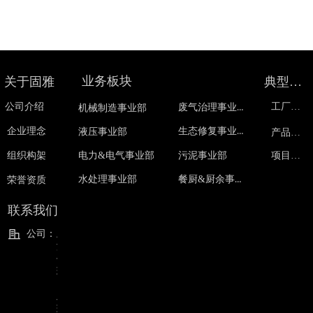
业务板块
关于固雅
典型案例
公司介绍
废气治理事业部
工厂展示
机械制造事业部
生态修复事业部
企业理念
液压事业部
产品展示
污泥事业部
组织构架
电力&电气事业部
项目展示
餐厨&厨余事业部
水处理事业部
荣誉资质
联系我们
公司：
上
海
信
环
固
雅
环