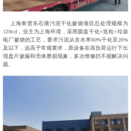
上海奉贤东石塘污泥干化掺烧项目总处理规模为
1
20t/d
，业主为上海环境，采用圆盘干化
+造粒+垃圾
电厂掺烧的工艺，要求污泥从含水率80%干化至20%
及以下，远高于常规要求，原设备在高负荷运行下出
现盘片渗漏和壳体磨损现象，多次维修仍不能解决问
题。