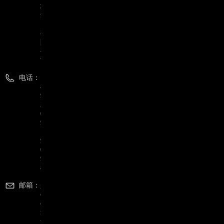
境
集
团
有
限
公
司
电话：
1
8
9
3
0
9
1
9
0
9
8
邮箱：
g
o
o
r
y