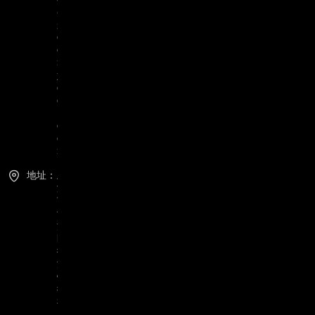
@
g
o
o
r
y
e
e
.
c
o
m
地址：
上
海
市
青
浦
区
徐
泾
镇
徐
祥
路