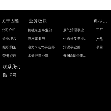
业务板块
关于固雅
典型案例
公司介绍
废气治理事业部
工厂展示
机械制造事业部
生态修复事业部
企业理念
液压事业部
产品展示
污泥事业部
组织构架
电力&电气事业部
项目展示
餐厨&厨余事业部
水处理事业部
荣誉资质
联系我们
公司：
上
海
信
环
固
雅
环
境
集