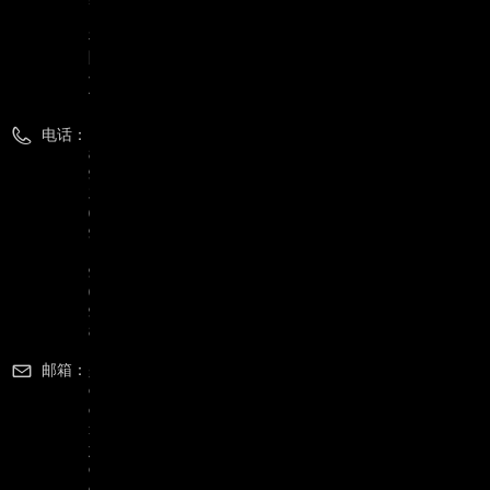
团
有
限
公
司
电话：
1
8
9
3
0
9
1
9
0
9
8
邮箱：
g
o
o
r
y
e
e